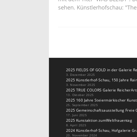
sehen. Künstlerhofschau: "The
2025 FIELDS OF GOLD in der Galerie Re
3. Dezember 2025
2025 Künstlerhof-Schau, 150 Jahre Rain
3. November 2025
2025 TRUE COLORS Galerie ReicherArt
13. Oktober 2025
2025 160 Jahre Steiermärkischer Kuns
25. September 2025
2025 Gemeinschaftsausstellung Freie G
17. Juni 2025
2025 Kunstaktion zumWeltfrauentag
8. April 2025
2024 Künstlerhof-Schau, Hofgalerie Gr
20. November 2024