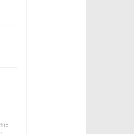
fito
u