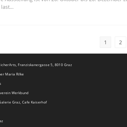
 last…
1
2
icherArts, Franziskanergasse 5, 8010 Graz
er Maria Rilke
s
tverein Werkbund
alerie Graz, Cafe Kaiserhof
az