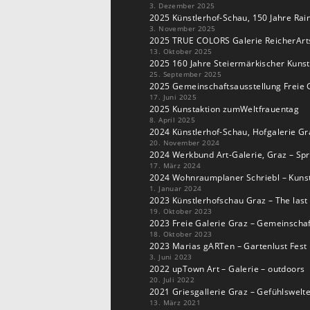
3. Dezember 2025
b
A
2025 Künstlerhof-Schau, 150 Jahre Rain
3. November 2025
o
p
2025 TRUE COLORS Galerie ReicherArt
o
p
13. Oktober 2025
2025 160 Jahre Steiermärkischer Kuns
k
25. September 2025
2025 Gemeinschaftsausstellung Freie G
17. Juni 2025
2025 Kunstaktion zumWeltfrauentag
8. April 2025
2024 Künstlerhof-Schau, Hofgalerie Gr
20. November 2024
2024 Werkbund Art-Galerie, Graz – Sp
17. März 2024
2024 Wohnraumplaner Schriebl – Kunst
1. Januar 2024
2023 Künstlerhofschau Graz – The last
19. Oktober 2023
2023 Freie Galerie Graz – Gemeinscha
18. Oktober 2023
2023 Marias gARTen – Gartenlust Fest
3. Juni 2023
2022 upTown Art – Galerie – outdoors
20. Juli 2022
2021 Griesgallerie Graz – Gefühlswelt
13. März 2021