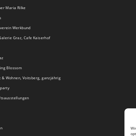
er Maria Rilke
s
tverein Werkbund
alerie Graz, Cafe Kaiserhof
az
ring Blossom
 & Wohnen, Voitsberg, ganzjährig
 party
ftsausstellungen
en
Wir
opt